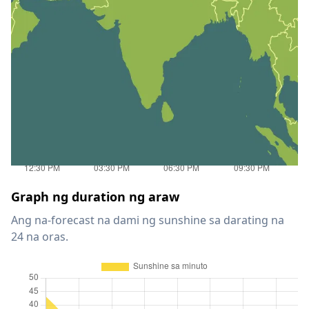
Graph ng duration ng araw
Ang na-forecast na dami ng sunshine sa darating na
24 na oras.