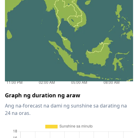
Graph ng duration ng araw
Ang na-forecast na dami ng sunshine sa darating na
24 na oras.