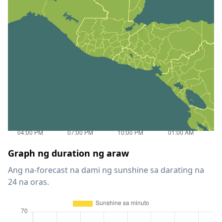
Graph ng duration ng araw
Ang na-forecast na dami ng sunshine sa darating na
24 na oras.