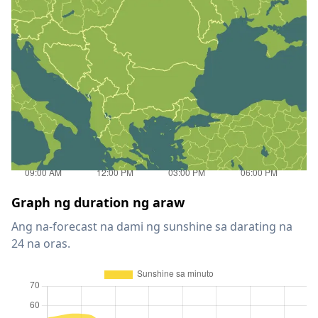
Graph ng duration ng araw
Ang na-forecast na dami ng sunshine sa darating na
24 na oras.