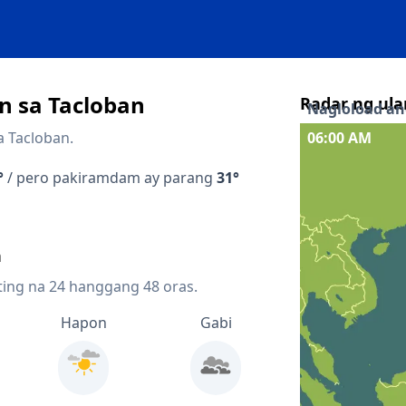
 sa Tacloban
Radar ng ula
Nagloload ang
a Tacloban.
06:00 AM
Interaktibong 
°
/ pero pakiramdam ay parang
31°
Quicklinks
n
Forecast sa loo
n
Forecast sa lo
ting na 24 hanggang 48 oras.
Radar ng presi
Hapon
Gabi
Mapa ng lightn
Mga kalapit 