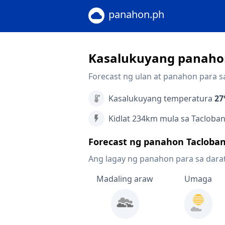
panahon.ph
Kasalukuyang panahon
Forecast ng ulan at panahon para s
Kasalukuyang temperatura
27
Kidlat 234km mula sa Tacloba
Forecast ng panahon Tacloba
Ang lagay ng panahon para sa dara
Madaling araw
Umaga