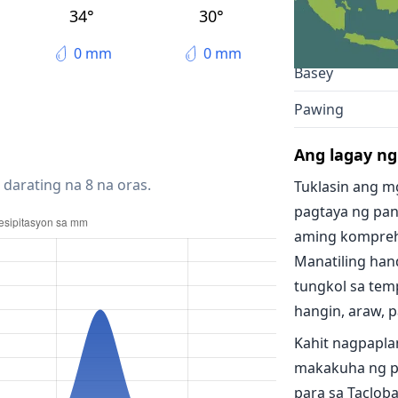
Panalanoy
34°
30°
Palo
0 mm
0 mm
Basey
Pawing
Ang lagay ng
 darating na 8 na oras.
Tuklasin ang m
pagtaya ng pan
aming kompreh
Manatiling han
tungkol sa temp
hangin, araw, pa
Kahit nagpapla
makakuha ng p
para sa Taclob