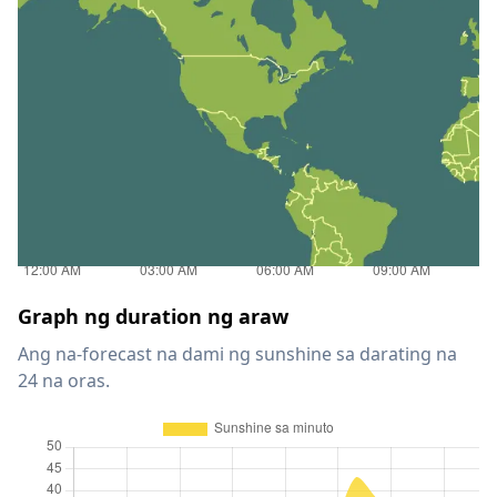
Graph ng duration ng araw
Ang na-forecast na dami ng sunshine sa darating na
24 na oras.