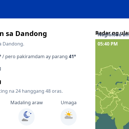
n sa Dandong
Radar ng ula
Nagloload ang
sa Dandong.
05:40 PM
Interaktibong 
°
/ pero pakiramdam ay parang
41°
Quicklinks
g
Forecast sa loo
g
Forecast sa lo
ting na 24 hanggang 48 oras.
Radar ng pres
Madaling araw
Umaga
Mapa ng lightn
Mga kalapit 