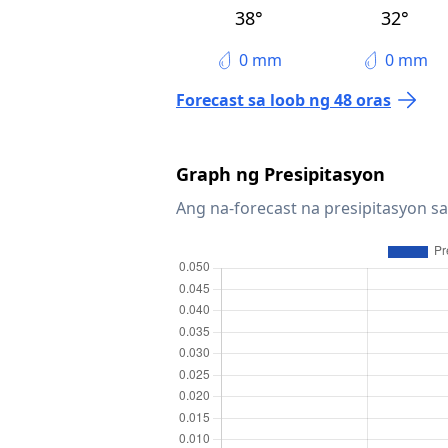
38°
32°
0 mm
0 mm
Forecast sa loob ng 48 oras
Graph ng Presipitasyon
Ang na-forecast na presipitasyon sa