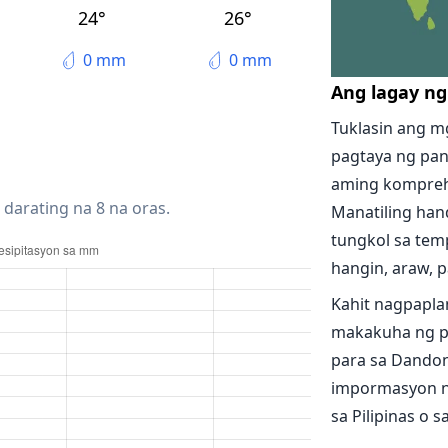
Sinuiju
24°
26°
Langtoucun
0 mm
0 mm
Ang lagay n
Tuklasin ang m
pagtaya ng pa
aming kompreh
 darating na 8 na oras.
Manatiling han
tungkol sa temp
hangin, araw, pa
Kahit nagpapla
makakuha ng p
para sa Dandon
impormasyon n
sa Pilipinas o 