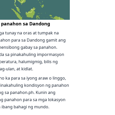
g panahon sa Dandong
ga tunay na oras at tumpak na
nahon para sa Dandong gamit ang
ensibong gabay sa panahon.
da sa pinakahuling impormasyon
eratura, halumigmig, bilis ng
g-ulan, at kidlat.
no ka para sa iyong araw o linggo,
inakahuling kondisyon ng panahon
g sa panahon.ph. Kunin ang
g panahon para sa mga lokasyon
sa ibang bahagi ng mundo.