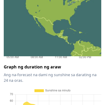
Graph ng duration ng araw
Ang na-forecast na dami ng sunshine sa darating na
24 na oras.