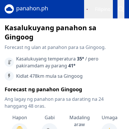
panahon.ph
Filipino
Kasalukuyang panahon sa
Gingoog
Forecast ng ulan at panahon para sa Gingoog.
Kasalukuyang temperatura
35°
/ pero
pakiramdam ay parang
41°
Kidlat 478km mula sa Gingoog
Forecast ng panahon Gingoog
Ang lagay ng panahon para sa darating na 24
hanggang 48 oras.
Hapon
Gabi
Madaling
Umaga
araw