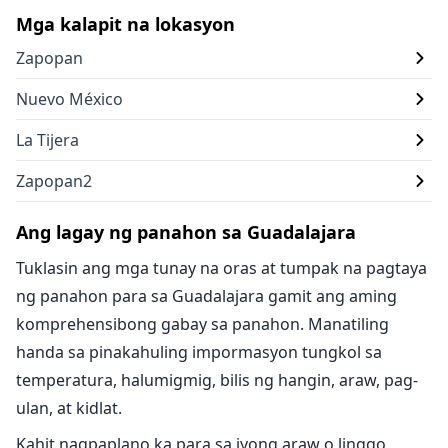
Mga kalapit na lokasyon
Zapopan
Nuevo México
La Tijera
Zapopan2
Ang lagay ng panahon sa Guadalajara
Tuklasin ang mga tunay na oras at tumpak na pagtaya
ng panahon para sa Guadalajara gamit ang aming
komprehensibong gabay sa panahon. Manatiling
handa sa pinakahuling impormasyon tungkol sa
temperatura, halumigmig, bilis ng hangin, araw, pag-
ulan, at kidlat.
Kahit nagpaplano ka para sa iyong araw o linggo,