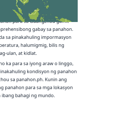
g panahon sa Guangzhou
ga tunay na oras at tumpak na
nahon para sa Guangzhou gamit
prehensibong gabay sa panahon.
da sa pinakahuling impormasyon
eratura, halumigmig, bilis ng
g-ulan, at kidlat.
no ka para sa iyong araw o linggo,
inakahuling kondisyon ng panahon
zhou sa panahon.ph. Kunin ang
g panahon para sa mga lokasyon
sa ibang bahagi ng mundo.