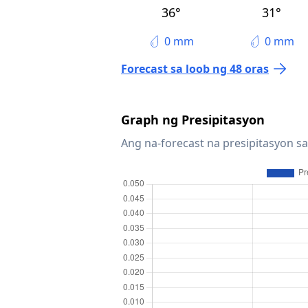
36°
31°
0 mm
0 mm
Forecast sa loob ng 48 oras
Graph ng Presipitasyon
Ang na-forecast na presipitasyon sa