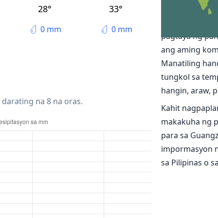
Ang lagay n
28°
33°
Tuklasin ang m
0 mm
0 mm
pagtaya ng pa
ang aming kom
Manatiling han
tungkol sa temp
hangin, araw, pa
 darating na 8 na oras.
Kahit nagpapla
makakuha ng p
para sa Guang
impormasyon n
sa Pilipinas o 