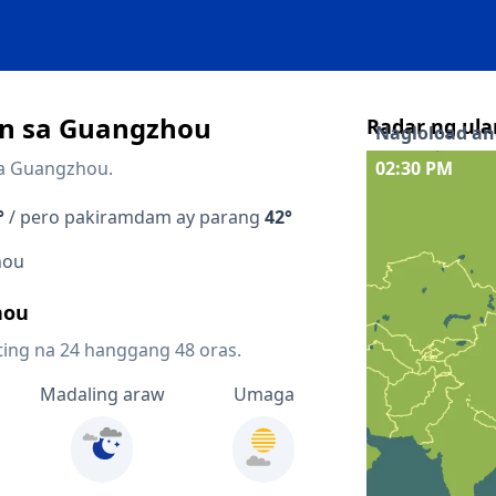
n sa Guangzhou
Radar ng ula
Nagloload ang
sa Guangzhou.
02:30 PM
Interaktibong 
°
/ pero pakiramdam ay parang
42°
Quicklinks
hou
Forecast sa loo
hou
Forecast sa lo
ting na 24 hanggang 48 oras.
Radar ng pres
Madaling araw
Umaga
Mapa ng lightn
Mga kalapit 