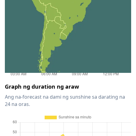
Graph ng duration ng araw
Ang na-forecast na dami ng sunshine sa darating na
24 na oras.