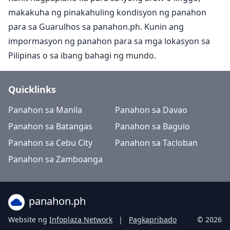
makakuha ng pinakahuling kondisyon ng panahon
para sa Guarulhos sa panahon.ph. Kunin ang
impormasyon ng panahon para sa mga lokasyon sa
Pilipinas o sa ibang bahagi ng mundo.
Quicklinks
Panahon sa Manila
Panahon sa Davao
Panahon sa Batangas
Panahon sa Baguio
Panahon sa Cebu City
Panahon sa Tacloban
Panahon sa Zamboanga
panahon.ph
Website ng
Infoplaza Network
|
Pagkapribado
© 2026