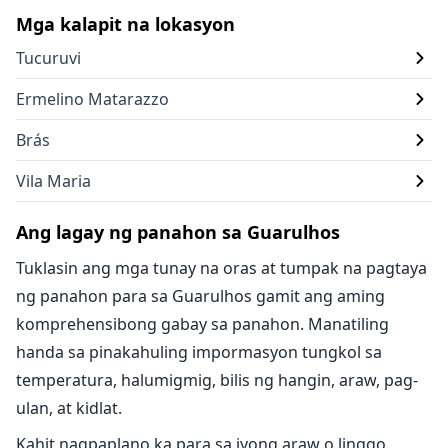
Mga kalapit na lokasyon
Tucuruvi
Ermelino Matarazzo
Brás
Vila Maria
Ang lagay ng panahon sa Guarulhos
Tuklasin ang mga tunay na oras at tumpak na pagtaya
ng panahon para sa Guarulhos gamit ang aming
komprehensibong gabay sa panahon. Manatiling
handa sa pinakahuling impormasyon tungkol sa
temperatura, halumigmig, bilis ng hangin, araw, pag-
ulan, at kidlat.
Kahit nagpaplano ka para sa iyong araw o linggo,