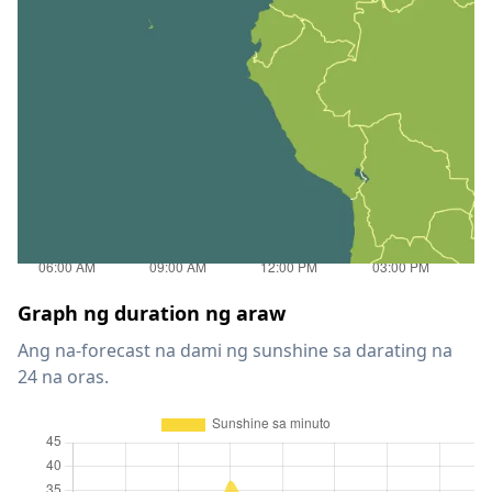
Graph ng duration ng araw
Ang na-forecast na dami ng sunshine sa darating na
24 na oras.