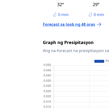
32°
29°
0 mm
0 mm
Forecast sa loob ng 48 oras
Graph ng Presipitasyon
Ang na-forecast na presipitasyon sa