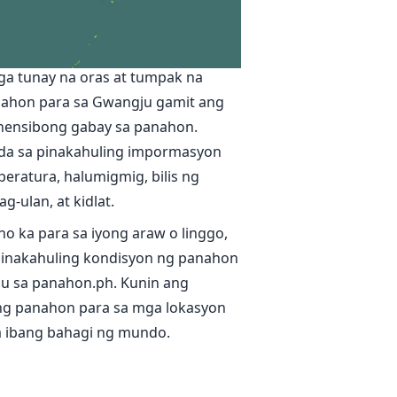
g panahon sa Gwangju
ga tunay na oras at tumpak na
nahon para sa Gwangju gamit ang
ensibong gabay sa panahon.
da sa pinakahuling impormasyon
eratura, halumigmig, bilis ng
g-ulan, at kidlat.
no ka para sa iyong araw o linggo,
inakahuling kondisyon ng panahon
u sa panahon.ph. Kunin ang
g panahon para sa mga lokasyon
sa ibang bahagi ng mundo.