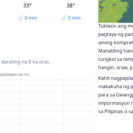
Masan
33°
38°
Ang lagay n
0 mm
0 mm
Tuklasin ang m
pagtaya ng pa
aming kompreh
Manatiling han
tungkol sa temp
 darating na 8 na oras.
hangin, araw, pa
Kahit nagpapla
makakuha ng p
para sa Gwangj
impormasyon n
sa Pilipinas o 