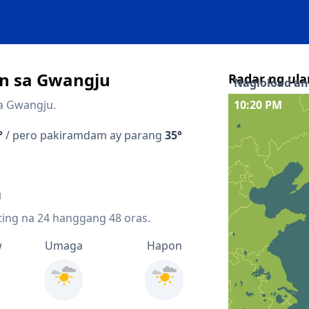
n sa Gwangju
Radar ng ula
Nagloload ang
sa Gwangju.
10:25 PM
Interaktibong 
°
/ pero pakiramdam ay parang
35°
Quicklinks
u
Forecast sa loo
u
Forecast sa lo
ting na 24 hanggang 48 oras.
Radar ng presi
w
Umaga
Hapon
Mapa ng lightn
Mga kalapit 