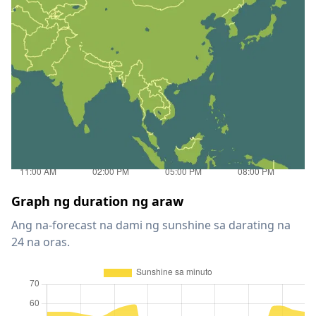
Graph ng duration ng araw
Ang na-forecast na dami ng sunshine sa darating na
24 na oras.