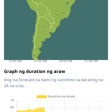
Graph ng duration ng araw
Ang na-forecast na dami ng sunshine sa darating na
24 na oras.