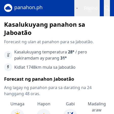
panahon.ph
Filipino
Kasalukuyang panahon sa
Jaboatão
Forecast ng ulan at panahon para sa Jaboatão.
Kasalukuyang temperatura
28°
/ pero
pakiramdam ay parang
31°
Kidlat 1748km mula sa Jaboatão
Forecast ng panahon Jaboatão
Ang lagay ng panahon para sa darating na 24
hanggang 48 oras.
Umaga
Hapon
Gabi
Madaling
araw