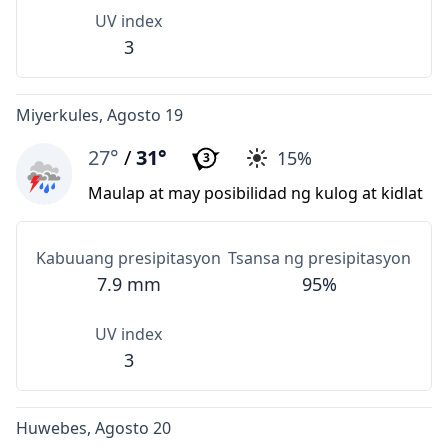
UV index
3
Miyerkules, Agosto 19
27°
/
31°
15%
3
Maulap at may posibilidad ng kulog at kidlat
Kabuuang presipitasyon
Tsansa ng presipitasyon
7.9 mm
95%
UV index
3
Huwebes, Agosto 20