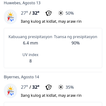
Huwebes, Agosto 13
27°
/
32°
50%
3
Ilang kulog at kidlat, may araw rin
Kabuuang presipitasyon
Tsansa ng presipitasyon
6.4 mm
90%
UV index
8
Biyernes, Agosto 14
27°
/
32°
35%
3
Ilang kulog at kidlat, may araw rin