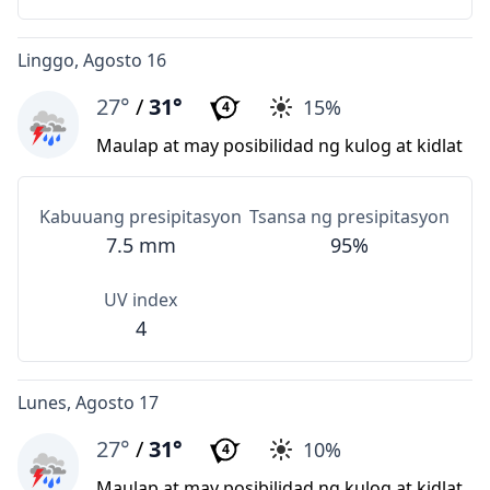
Linggo, Agosto 16
27°
/
31°
15%
4
Maulap at may posibilidad ng kulog at kidlat
Kabuuang presipitasyon
Tsansa ng presipitasyon
7.5 mm
95%
UV index
4
Lunes, Agosto 17
27°
/
31°
10%
4
Maulap at may posibilidad ng kulog at kidlat