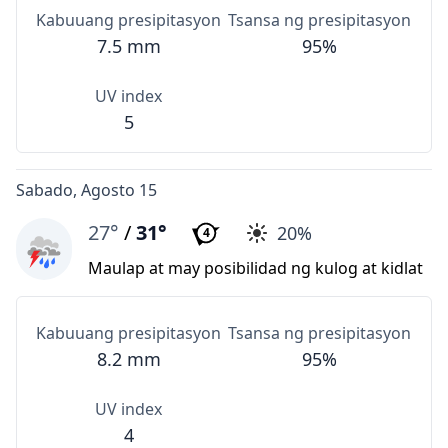
Kabuuang presipitasyon
Tsansa ng presipitasyon
7.5 mm
95%
UV index
5
Sabado, Agosto 15
27°
/
31°
20%
4
Maulap at may posibilidad ng kulog at kidlat
Kabuuang presipitasyon
Tsansa ng presipitasyon
8.2 mm
95%
UV index
4