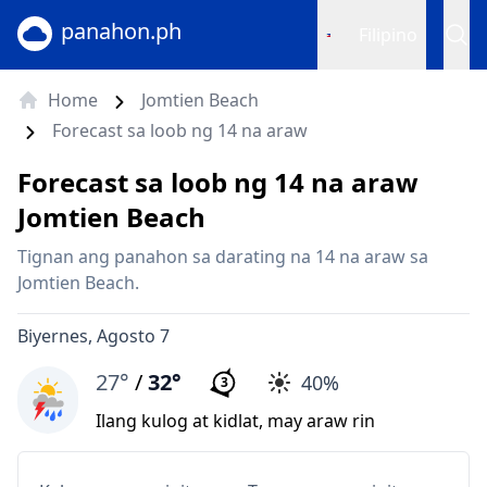
panahon.ph
Filipino
Home
Jomtien Beach
Forecast sa loob ng 14 na araw
Forecast sa loob ng 14 na araw
Jomtien Beach
Tignan ang panahon sa darating na 14 na araw sa
Jomtien Beach.
Biyernes, Agosto 7
27°
/
32°
40%
3
Ilang kulog at kidlat, may araw rin