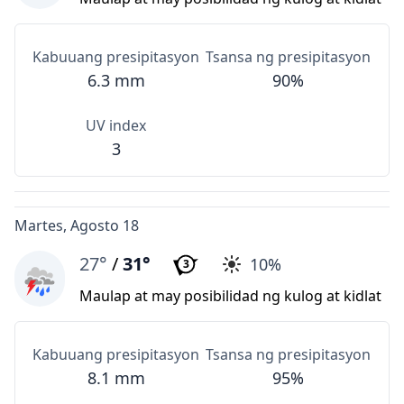
Kabuuang presipitasyon
Tsansa ng presipitasyon
6.3 mm
90%
UV index
3
Martes, Agosto 18
27°
/
31°
10%
3
Maulap at may posibilidad ng kulog at kidlat
Kabuuang presipitasyon
Tsansa ng presipitasyon
8.1 mm
95%