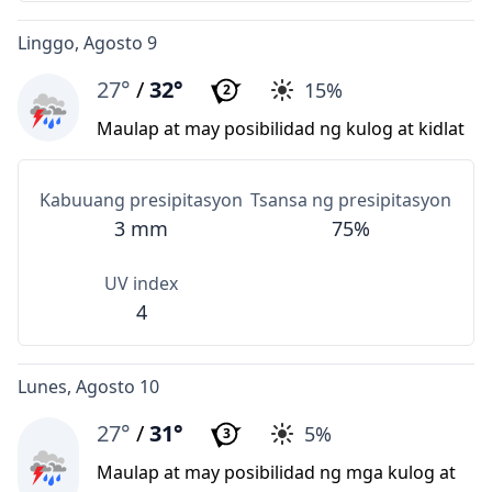
Linggo, Agosto 9
27°
/
32°
15%
2
Maulap at may posibilidad ng kulog at kidlat
Kabuuang presipitasyon
Tsansa ng presipitasyon
3 mm
75%
UV index
4
Lunes, Agosto 10
27°
/
31°
5%
3
Maulap at may posibilidad ng mga kulog at