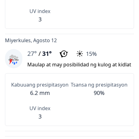
UV index
3
Miyerkules, Agosto 12
27°
/
31°
15%
4
Maulap at may posibilidad ng kulog at kidlat
Kabuuang presipitasyon
Tsansa ng presipitasyon
6.2 mm
90%
UV index
3