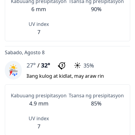
Kabuuang presipitasyon
Tsansa ng presipitasyon
6 mm
90%
UV index
7
Sabado, Agosto 8
27°
/
32°
35%
3
Ilang kulog at kidlat, may araw rin
Kabuuang presipitasyon
Tsansa ng presipitasyon
4.9 mm
85%
UV index
7