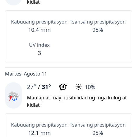
kidlat
Kabuuang presipitasyon
Tsansa ng presipitasyon
10.4 mm
95%
UV index
3
Martes, Agosto 11
27°
/
31°
10%
4
Maulap at may posibilidad ng mga kulog at
kidlat
Kabuuang presipitasyon
Tsansa ng presipitasyon
12.1 mm
95%