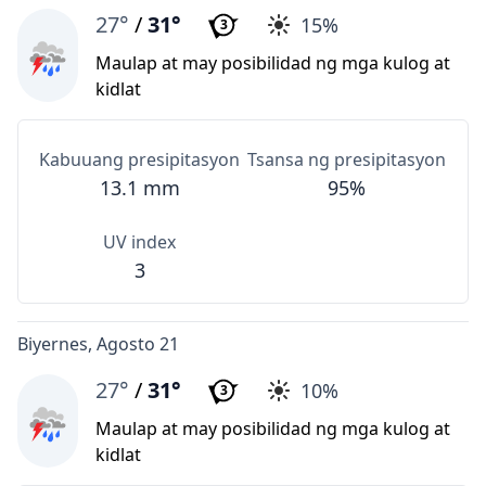
27°
/
31°
15%
3
Maulap at may posibilidad ng mga kulog at
kidlat
Kabuuang presipitasyon
Tsansa ng presipitasyon
13.1 mm
95%
UV index
3
Biyernes, Agosto 21
27°
/
31°
10%
3
Maulap at may posibilidad ng mga kulog at
kidlat