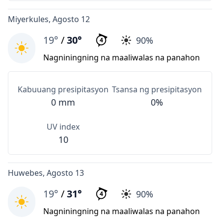
Miyerkules, Agosto 12
19°
/
30°
90%
4
Nagniningning na maaliwalas na panahon
Kabuuang presipitasyon
Tsansa ng presipitasyon
0 mm
0%
UV index
10
Huwebes, Agosto 13
19°
/
31°
90%
4
Nagniningning na maaliwalas na panahon