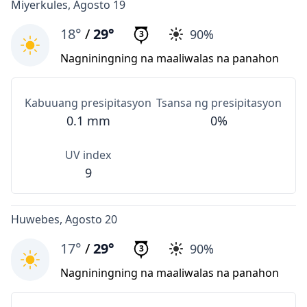
Miyerkules, Agosto 19
18°
/
29°
90%
3
Nagniningning na maaliwalas na panahon
Kabuuang presipitasyon
Tsansa ng presipitasyon
0.1 mm
0%
UV index
9
Huwebes, Agosto 20
17°
/
29°
90%
3
Nagniningning na maaliwalas na panahon