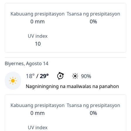
Kabuuang presipitasyon
Tsansa ng presipitasyon
0 mm
0%
UV index
10
Biyernes, Agosto 14
18°
/
29°
90%
4
Nagniningning na maaliwalas na panahon
Kabuuang presipitasyon
Tsansa ng presipitasyon
0 mm
0%
UV index