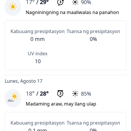
17°
/
29°
90%
3
Nagniningning na maaliwalas na panahon
Kabuuang presipitasyon
Tsansa ng presipitasyon
0 mm
0%
UV index
10
Lunes, Agosto 17
18°
/
28°
85%
3
Madaming araw, may ilang ulap
Kabuuang presipitasyon
Tsansa ng presipitasyon
0.1 mm
0%