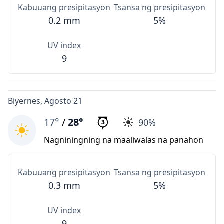
Kabuuang presipitasyon
Tsansa ng presipitasyon
0.2 mm
5%
UV index
9
Biyernes, Agosto 21
17°
/
28°
90%
3
Nagniningning na maaliwalas na panahon
Kabuuang presipitasyon
Tsansa ng presipitasyon
0.3 mm
5%
UV index
9