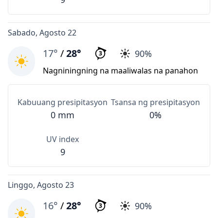
Sabado, Agosto 22
17°
/
28°
90%
3
Nagniningning na maaliwalas na panahon
Kabuuang presipitasyon
Tsansa ng presipitasyon
0 mm
0%
UV index
9
Linggo, Agosto 23
16°
/
28°
90%
3