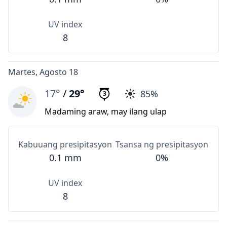
UV index
8
Martes, Agosto 18
17°
/
29°
85%
3
Madaming araw, may ilang ulap
Kabuuang presipitasyon
Tsansa ng presipitasyon
0.1 mm
0%
UV index
8