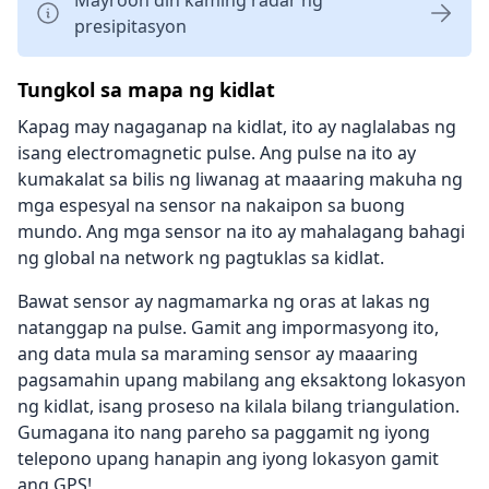
Mayroon din kaming radar ng
presipitasyon
Tungkol sa mapa ng kidlat
Kapag may nagaganap na kidlat, ito ay naglalabas ng
isang electromagnetic pulse. Ang pulse na ito ay
kumakalat sa bilis ng liwanag at maaaring makuha ng
mga espesyal na sensor na nakaipon sa buong
mundo. Ang mga sensor na ito ay mahalagang bahagi
ng global na network ng pagtuklas sa kidlat.
Bawat sensor ay nagmamarka ng oras at lakas ng
natanggap na pulse. Gamit ang impormasyong ito,
ang data mula sa maraming sensor ay maaaring
pagsamahin upang mabilang ang eksaktong lokasyon
ng kidlat, isang proseso na kilala bilang triangulation.
Gumagana ito nang pareho sa paggamit ng iyong
telepono upang hanapin ang iyong lokasyon gamit
ang GPS!