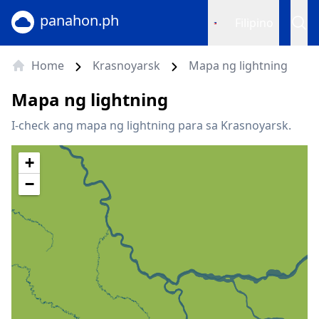
panahon.ph
Filipino
Home
Krasnoyarsk
Mapa ng lightning
Mapa ng lightning
I-check ang mapa ng lightning para sa Krasnoyarsk.
+
−