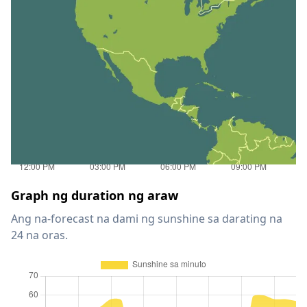
Graph ng duration ng araw
Ang na-forecast na dami ng sunshine sa darating na
24 na oras.