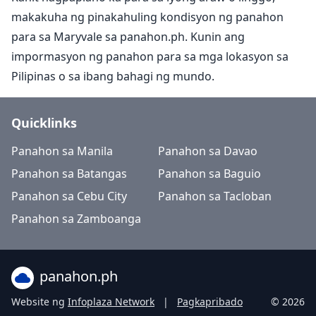
makakuha ng pinakahuling kondisyon ng panahon
para sa Maryvale sa panahon.ph. Kunin ang
impormasyon ng panahon para sa mga lokasyon sa
Pilipinas o sa ibang bahagi ng mundo.
Quicklinks
Panahon sa Manila
Panahon sa Davao
Panahon sa Batangas
Panahon sa Baguio
Panahon sa Cebu City
Panahon sa Tacloban
Panahon sa Zamboanga
panahon.ph
Website ng
Infoplaza Network
|
Pagkapribado
© 2026