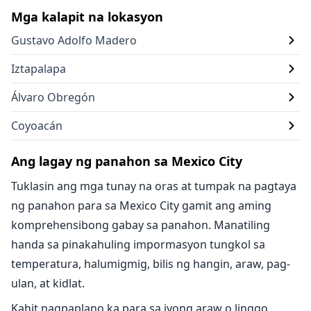
Mga kalapit na lokasyon
Gustavo Adolfo Madero
Iztapalapa
Álvaro Obregón
Coyoacán
Ang lagay ng panahon sa Mexico City
Tuklasin ang mga tunay na oras at tumpak na pagtaya
ng panahon para sa Mexico City gamit ang aming
komprehensibong gabay sa panahon. Manatiling
handa sa pinakahuling impormasyon tungkol sa
temperatura, halumigmig, bilis ng hangin, araw, pag-
ulan, at kidlat.
Kahit nagpaplano ka para sa iyong araw o linggo,