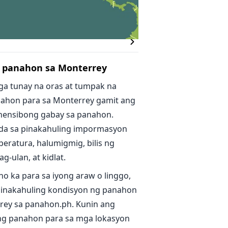
los Garza
g panahon sa Monterrey
ga tunay na oras at tumpak na
ahon para sa Monterrey gamit ang
ensibong gabay sa panahon.
da sa pinakahuling impormasyon
eratura, halumigmig, bilis ng
g-ulan, at kidlat.
no ka para sa iyong araw o linggo,
inakahuling kondisyon ng panahon
rey sa panahon.ph. Kunin ang
g panahon para sa mga lokasyon