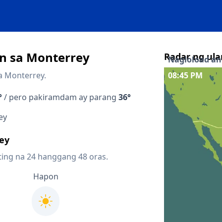
n sa Monterrey
Radar ng ula
Nagloload ang
a Monterrey.
08:45 PM
Interaktibong 
°
/ pero pakiramdam ay parang
36°
Quicklinks
ey
Forecast sa loo
ey
Forecast sa lo
ting na 24 hanggang 48 oras.
Radar ng presi
Hapon
Mapa ng lightn
Mga kalapit 