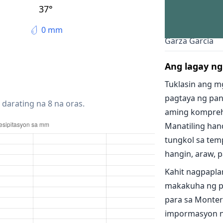
Guadalupe
37°
San Nicolás de 
0 mm
Garza García
Ang lagay n
Tuklasin ang m
pagtaya ng pan
 darating na 8 na oras.
aming kompreh
Manatiling han
tungkol sa temp
hangin, araw, pa
Kahit nagpapla
makakuha ng p
para sa Monter
impormasyon n