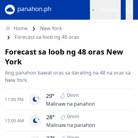
panahon.ph
Filipino
Home
New York
Forecast sa loob ng 48 oras
Forecast sa loob ng 48 oras New
York
Ang panahon bawat oras sa darating na 48 na oras sa
New York.
0mm
29°
11:00 PM
Malinaw na panahon
0mm
28°
12:00 AM
Malinaw na panahon
0mm