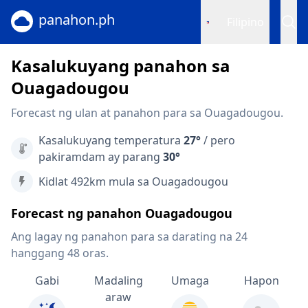
panahon.ph
Filipino
Kasalukuyang panahon sa
Ouagadougou
Forecast ng ulan at panahon para sa Ouagadougou.
Kasalukuyang temperatura
27°
/ pero
pakiramdam ay parang
30°
Kidlat 492km mula sa Ouagadougou
Forecast ng panahon Ouagadougou
Ang lagay ng panahon para sa darating na 24
hanggang 48 oras.
Gabi
Madaling
Umaga
Hapon
araw