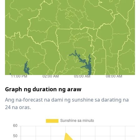
Graph ng duration ng araw
Ang na-forecast na dami ng sunshine sa darating na
24 na oras.