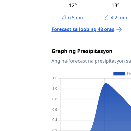
12°
13°
6.5 mm
4.2 mm
Forecast sa loob ng 48 oras
Graph ng Presipitasyon
Ang na-forecast na presipitasyon sa