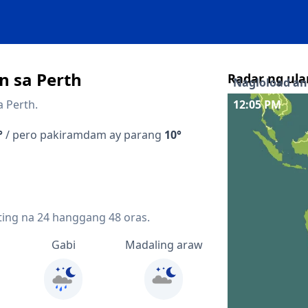
 sa Perth
Radar ng ula
Nagloload ang
a Perth.
12:10 PM
Interaktibong 
°
/ pero pakiramdam ay parang
10°
Quicklinks
Forecast sa loo
Forecast sa lo
ting na 24 hanggang 48 oras.
Radar ng presi
Gabi
Madaling araw
Mapa ng lightn
Mga kalapit 