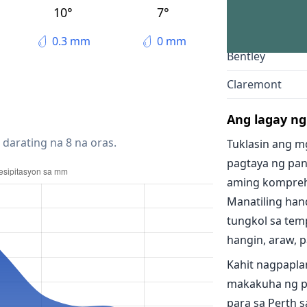
Maylands
10°
7°
Mosman Park
0.3 mm
0 mm
Bentley
Claremont
Ang lagay ng
 darating na 8 na oras.
Tuklasin ang m
pagtaya ng pan
aming kompreh
Manatiling han
tungkol sa temp
hangin, araw, pa
Kahit nagpapla
makakuha ng p
para sa Perth 