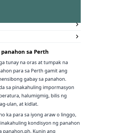
 panahon sa Perth
ga tunay na oras at tumpak na
ahon para sa Perth gamit ang
ensibong gabay sa panahon.
da sa pinakahuling impormasyon
eratura, halumigmig, bilis ng
g-ulan, at kidlat.
no ka para sa iyong araw o linggo,
inakahuling kondisyon ng panahon
sa panahon.ph. Kunin ang