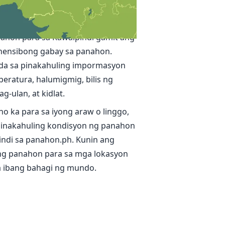
 panahon sa Rawalpindi
ga tunay na oras at tumpak na
ahon para sa Rawalpindi gamit ang
ensibong gabay sa panahon.
da sa pinakahuling impormasyon
eratura, halumigmig, bilis ng
g-ulan, at kidlat.
no ka para sa iyong araw o linggo,
inakahuling kondisyon ng panahon
indi sa panahon.ph. Kunin ang
g panahon para sa mga lokasyon
sa ibang bahagi ng mundo.