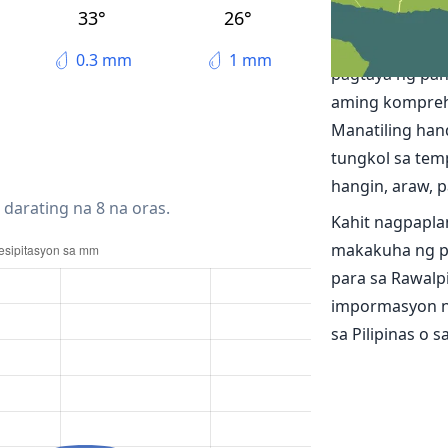
Ang lagay ng
33°
26°
Tuklasin ang m
0.3 mm
1 mm
pagtaya ng pan
aming kompreh
Manatiling han
tungkol sa temp
hangin, araw, pa
 darating na 8 na oras.
Kahit nagpapla
makakuha ng p
para sa Rawalp
impormasyon n
sa Pilipinas o 