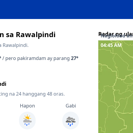
 sa Rawalpindi
Radar ng ula
Nagloload ang
a Rawalpindi.
04:50 AM
Interaktibong 
°
/ pero pakiramdam ay parang
27°
Quicklinks
Forecast sa loo
ndi
Forecast sa lo
ting na 24 hanggang 48 oras.
Radar ng presi
Hapon
Gabi
Mapa ng lightn
Mga kalapit 