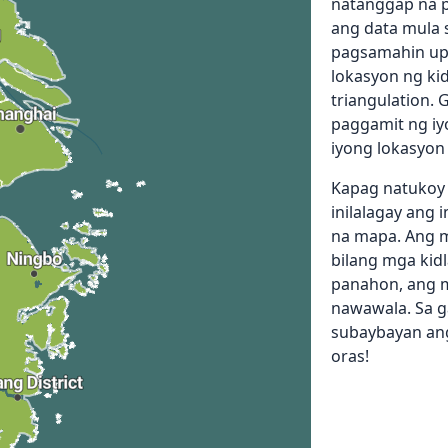
natanggap na p
ang data mula 
pagsamahin up
lokasyon ng kid
triangulation.
paggamit ng iy
iyong lokasyon
Kapag natukoy 
inilalagay ang 
na mapa. Ang mg
bilang mga kidl
panahon, ang mg
nawawala. Sa 
subaybayan ang
oras!