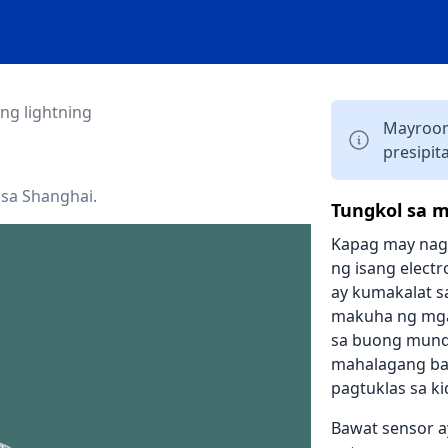
ng lightning
Mayroon
presipit
 sa Shanghai.
Tungkol sa m
Kapag may naga
ng isang electr
ay kumakalat sa
makuha ng mga
sa buong mundo
mahalagang bah
pagtuklas sa kid
Bawat sensor a