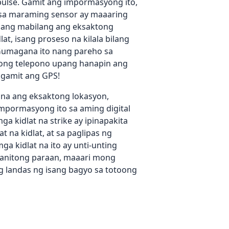
ulse. Gamit ang impormasyong ito,
sa maraming sensor ay maaaring
ang mabilang ang eksaktong
lat, isang proseso na kilala bilang
 Gumagana ito nang pareho sa
ong telepono upang hanapin ang
 gamit ang GPS!
na ang eksaktong lokasyon,
impormasyong ito sa aming digital
a kidlat na strike ay ipinapakita
at na kidlat, at sa paglipas ng
a kidlat na ito ay unti-unting
ganitong paraan, maaari mong
 landas ng isang bagyo sa totoong