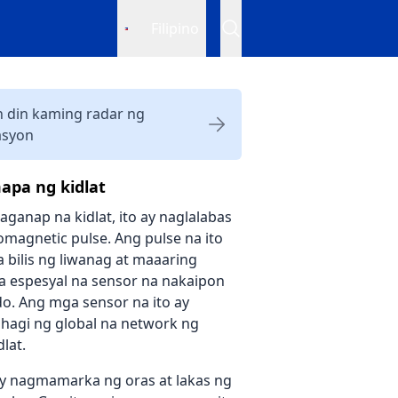
Filipino
 din kaming radar ng
asyon
apa ng kidlat
ganap na kidlat, ito ay naglalabas
omagnetic pulse. Ang pulse na ito
 bilis ng liwanag at maaaring
 espesyal na sensor na nakaipon
. Ang mga sensor na ito ay
agi ng global na network ng
lat.
y nagmamarka ng oras at lakas ng