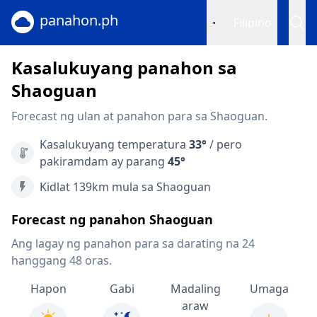
panahon.ph
Filipino
Kasalukuyang panahon sa
Shaoguan
Forecast ng ulan at panahon para sa Shaoguan.
Kasalukuyang temperatura
33°
/ pero
pakiramdam ay parang
45°
Kidlat 139km mula sa Shaoguan
Forecast ng panahon Shaoguan
Ang lagay ng panahon para sa darating na 24
hanggang 48 oras.
Hapon
Gabi
Madaling
Umaga
araw