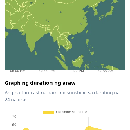
Graph ng duration ng araw
Ang na-forecast na dami ng sunshine sa darating na
24 na oras.