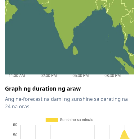
Graph ng duration ng araw
Ang na-forecast na dami ng sunshine sa darating na
24 na oras.