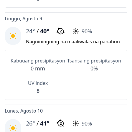
Linggo, Agosto 9
24°
/
40°
90%
2
Nagniningning na maaliwalas na panahon
Kabuuang presipitasyon
Tsansa ng presipitasyon
0 mm
0%
UV index
8
Lunes, Agosto 10
26°
/
41°
90%
2