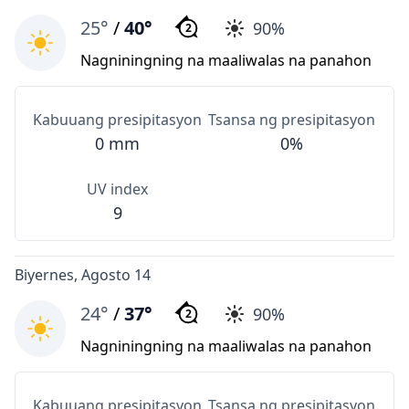
25°
/
40°
90%
2
Nagniningning na maaliwalas na panahon
Kabuuang presipitasyon
Tsansa ng presipitasyon
0 mm
0%
UV index
9
Biyernes, Agosto 14
24°
/
37°
90%
2
Nagniningning na maaliwalas na panahon
Kabuuang presipitasyon
Tsansa ng presipitasyon