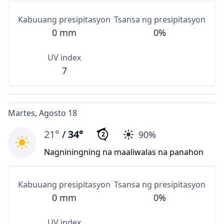
Kabuuang presipitasyon
Tsansa ng presipitasyon
0 mm
0%
UV index
7
Martes, Agosto 18
21°
/
34°
90%
2
Nagniningning na maaliwalas na panahon
Kabuuang presipitasyon
Tsansa ng presipitasyon
0 mm
0%
UV index