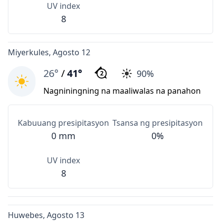
UV index
8
Miyerkules, Agosto 12
26°
/
41°
90%
2
Nagniningning na maaliwalas na panahon
Kabuuang presipitasyon
Tsansa ng presipitasyon
0 mm
0%
UV index
8
Huwebes, Agosto 13