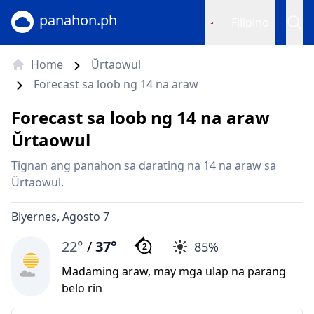
panahon.ph
Filipino
Home
Ŭrtaowul
Forecast sa loob ng 14 na araw
Forecast sa loob ng 14 na araw
Ŭrtaowul
Tignan ang panahon sa darating na 14 na araw sa
Ŭrtaowul.
Biyernes, Agosto 7
22°
/
37°
85%
2
Madaming araw, may mga ulap na parang
belo rin