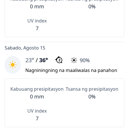
0 mm
0%
UV index
7
Sabado, Agosto 15
23°
/
36°
90%
2
Nagniningning na maaliwalas na panahon
Kabuuang presipitasyon
Tsansa ng presipitasyon
0 mm
0%
UV index
7