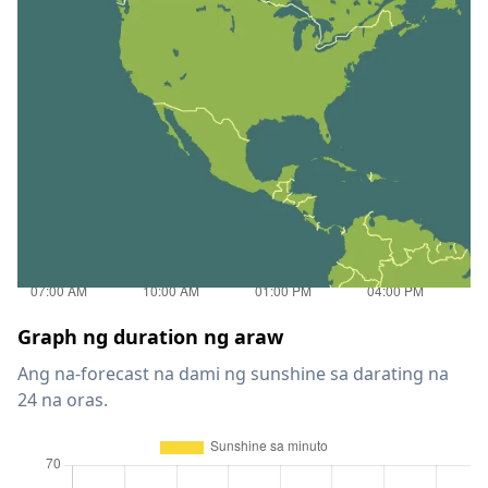
Graph ng duration ng araw
Ang na-forecast na dami ng sunshine sa darating na
24 na oras.