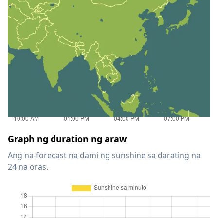
Graph ng duration ng araw
Ang na-forecast na dami ng sunshine sa darating na
24 na oras.