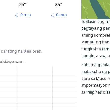
Al Mawşil al Ja
35°
26°
Ang lagay n
0 mm
0 mm
Tuklasin ang m
pagtaya ng pan
aming kompreh
Manatiling han
tungkol sa temp
 darating na 8 na oras.
hangin, araw, pa
Kahit nagpapla
makakuha ng p
para sa Mosul 
impormasyon n
sa Pilipinas o 