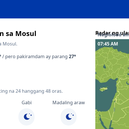
n sa Mosul
Radar ng ula
Nagloload ang
a Mosul.
07:50 AM
Interaktibong 
°
/ pero pakiramdam ay parang
27°
Quicklinks
Forecast sa loo
Forecast sa lo
ting na 24 hanggang 48 oras.
Radar ng presi
Gabi
Madaling araw
Mapa ng lightn
Mga kalapit 