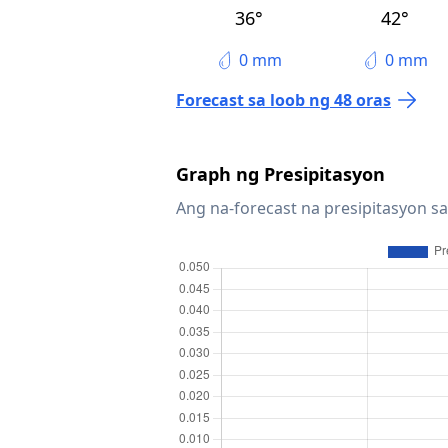
36°
42°
0 mm
0 mm
Forecast sa loob ng 48 oras
Graph ng Presipitasyon
Ang na-forecast na presipitasyon sa