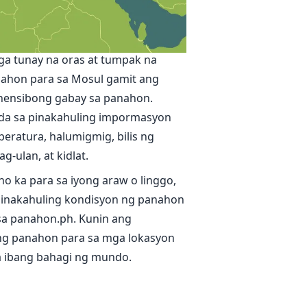
dīdah
g panahon sa Mosul
ga tunay na oras at tumpak na
ahon para sa Mosul gamit ang
ensibong gabay sa panahon.
da sa pinakahuling impormasyon
eratura, halumigmig, bilis ng
g-ulan, at kidlat.
no ka para sa iyong araw o linggo,
inakahuling kondisyon ng panahon
sa panahon.ph. Kunin ang
g panahon para sa mga lokasyon
sa ibang bahagi ng mundo.